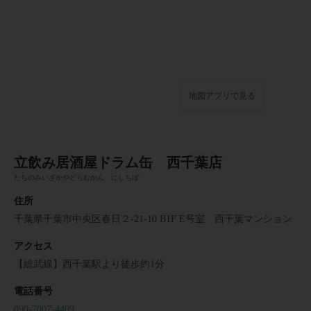
地図アプリで見る
立飲み居酒屋ドラム缶 西千葉店
たちのみいざかやどらむかん にしちば
住所
千葉県千葉市中央区春日２-21-10 B1F E号室 西千葉マンション
アクセス
【総武線】西千葉駅より徒歩約1分
電話番号
090-7007-4409