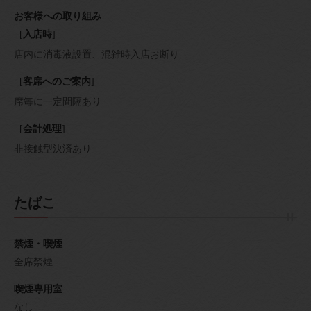
お客様への取り組み
[
入店時
]
店内に消毒液設置
混雑時入店お断り
[
客席へのご案内
]
席毎に一定間隔あり
[
会計処理
]
非接触型決済あり
たばこ
禁煙・喫煙
全席禁煙
喫煙専用室
なし