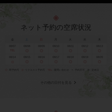
ネット予約の空席状況
金
土
日
月
火
水
木
08/07
08/08
08/09
08/10
08/11
08/12
08/13
TEL
◎
◎
◎
◎
◎
◎
08/14
08/15
08/16
08/17
08/18
08/19
08/20
□
◎
◎
◎
◎
◎
◎
◎
即予約可
□
リクエスト予約可
TEL
要問い合わせ
×
予約不可
休
定休日
その他の日付を見る