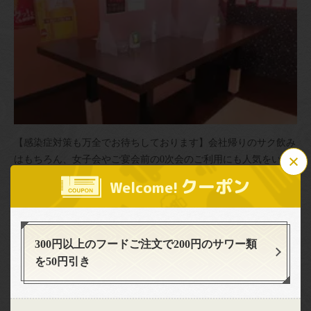
【感染症対策も万全でお待ちしております】会社帰りのサク飲み
この店舗情報をシェアする
はもちろん、女子会やご宴会前の0次会のご利用にも人気をいた
だいております◎ご希望の方には椅子のご用意も承っております
立飲み居酒屋ドラム缶 西千葉店
クーポン
Welcome!
ので、お気軽にスタッフまでお声掛け下さい♪(30名様分まで可)
千葉県千葉市中央区春日２-21-10 B1F E号室 西千葉マンション
https://doramukannishichiba.owst.jp/
300円以上のフードご注文で200円のサワー類
お店情報をコピー
を50円引き